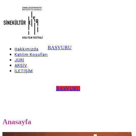
Skip
to
main
content
BAŞVURU
Hakkımızda
Main
Katılım Koşulları
JÜRİ
navigation
ARŞİV
İLETİŞİM
BAŞVURU
Anasayfa