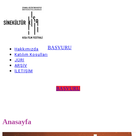
Skip
to
main
content
BAŞVURU
Hakkımızda
Main
Katılım Koşulları
JÜRİ
navigation
ARŞİV
İLETİŞİM
BAŞVURU
Anasayfa