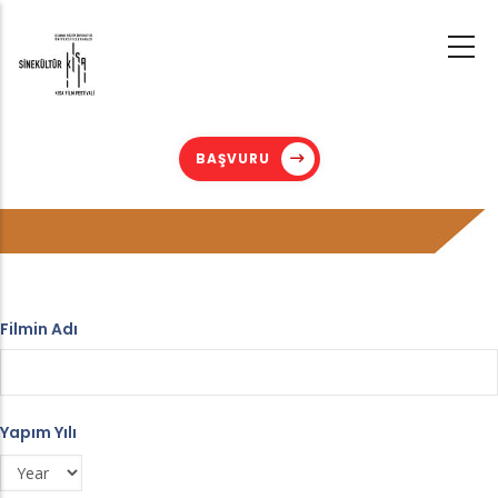
Skip
to
main
content
BAŞVURU
Filmin Adı
Yapım Yılı
Year