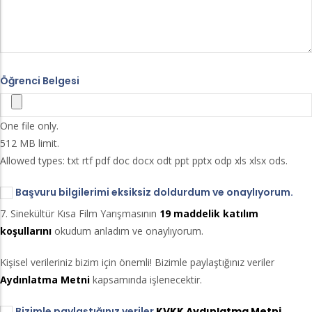
Öğrenci Belgesi
One file only.
512 MB limit.
Allowed types: txt rtf pdf doc docx odt ppt pptx odp xls xlsx ods.
Başvuru bilgilerimi eksiksiz doldurdum ve onaylıyorum.
7. Sinekültür Kısa Film Yarışmasının
19 maddelik katılım
koşullarını
okudum anladım ve onaylıyorum.
Kişisel verileriniz bizim için önemli! Bizimle paylaştığınız veriler
Aydınlatma Metni
kapsamında işlenecektir.
Bizimle paylaştığınız veriler
KVKK Aydınlatma Metni