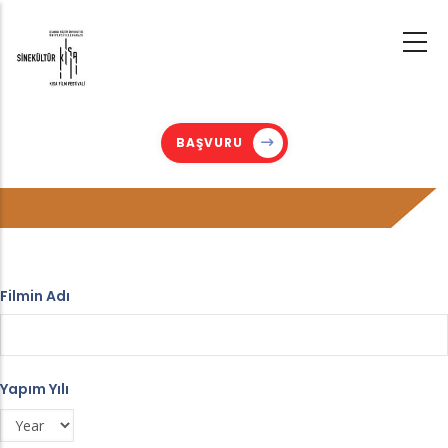
Skip
to
main
content
BAŞVURU
Filmin Adı
Yapım Yılı
Year