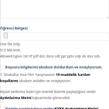
Öğrenci Belgesi
One file only.
512 MB limit.
Allowed types: txt rtf pdf doc docx odt ppt pptx odp xls xlsx ods.
Başvuru bilgilerimi eksiksiz doldurdum ve onaylıyorum.
7. Sinekültür Kısa Film Yarışmasının
19 maddelik katılım
koşullarını
okudum anladım ve onaylıyorum.
Kişisel verileriniz bizim için önemli! Bizimle paylaştığınız veriler
Aydınlatma Metni
kapsamında işlenecektir.
Bizimle paylaştığınız veriler
KVKK Aydınlatma Metni