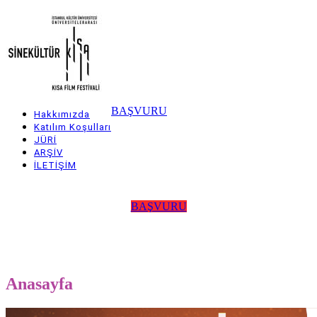
Skip
to
main
content
BAŞVURU
Hakkımızda
Main
Katılım Koşulları
JÜRİ
navigation
ARŞİV
İLETİŞİM
BAŞVURU
Anasayfa