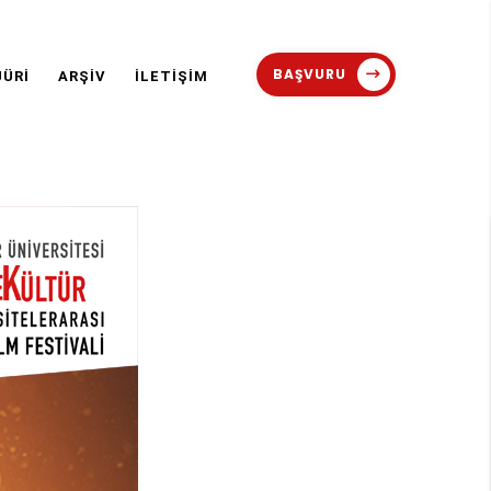
BAŞVURU
JÜRİ
ARŞİV
İLETİŞİM