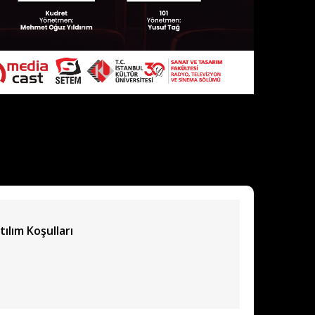
tılım Koşulları