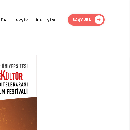
BAŞVURU
JÜRİ
ARŞİV
İLETİŞİM