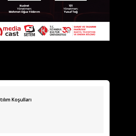
tılım Koşulları