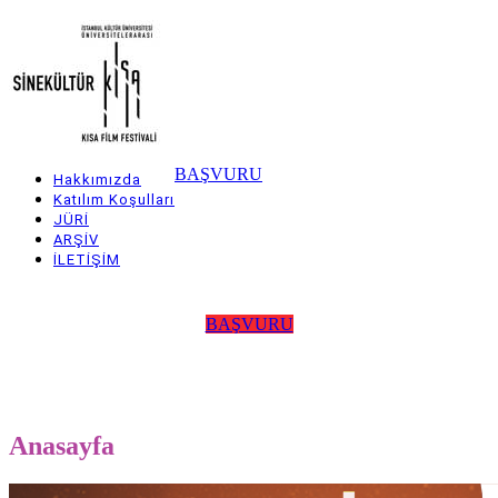
Skip
to
main
content
BAŞVURU
Hakkımızda
Main
Katılım Koşulları
JÜRİ
navigation
ARŞİV
İLETİŞİM
BAŞVURU
Anasayfa