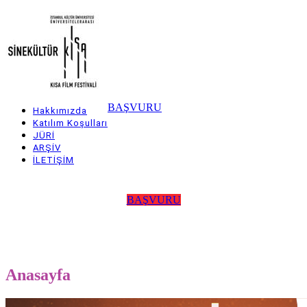
Skip
to
main
content
BAŞVURU
Hakkımızda
Main
Katılım Koşulları
JÜRİ
navigation
ARŞİV
İLETİŞİM
BAŞVURU
Anasayfa