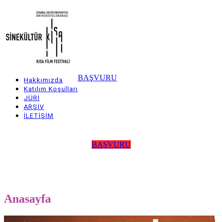
Skip
to
main
content
BAŞVURU
Hakkımızda
Main
Katılım Koşulları
JÜRİ
navigation
ARŞİV
İLETİŞİM
BAŞVURU
Anasayfa