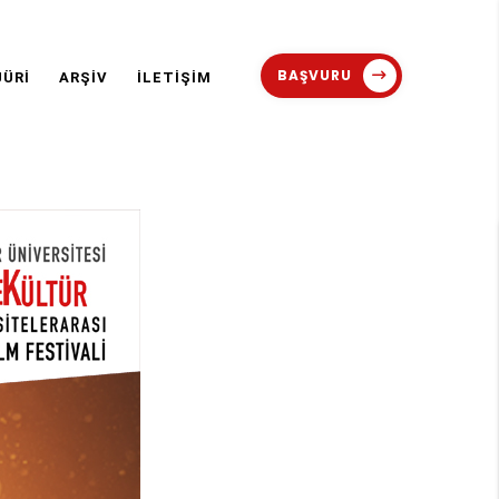
BAŞVURU
JÜRİ
ARŞİV
İLETİŞİM