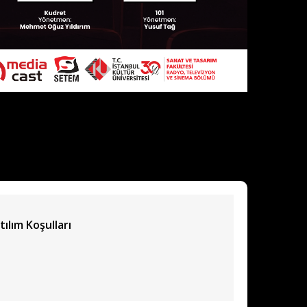
tılım Koşulları