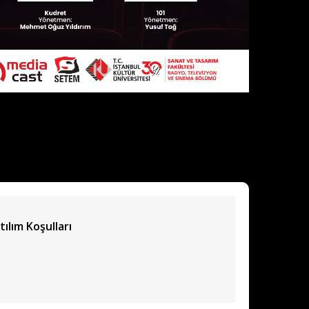
tılım Koşulları