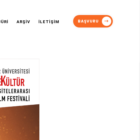
BAŞVURU
JÜRİ
ARŞİV
İLETİŞİM