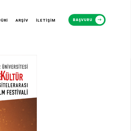
BAŞVURU
JÜRİ
ARŞİV
İLETİŞİM