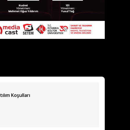
tılım Koşulları