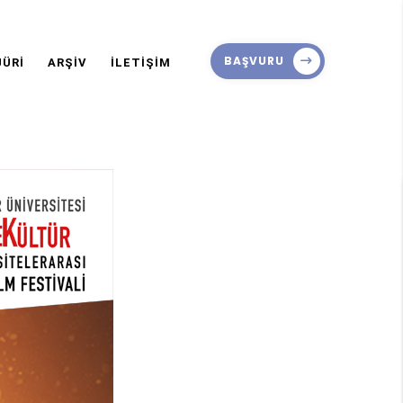
BAŞVURU
JÜRİ
ARŞİV
İLETİŞİM