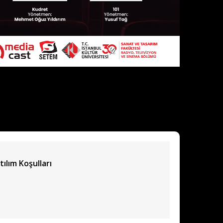
tılım Koşulları