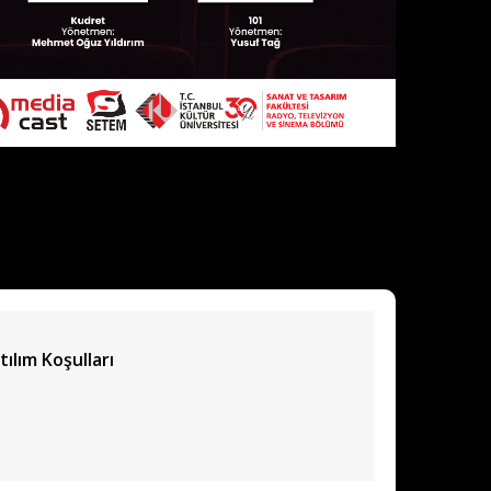
tılım Koşulları