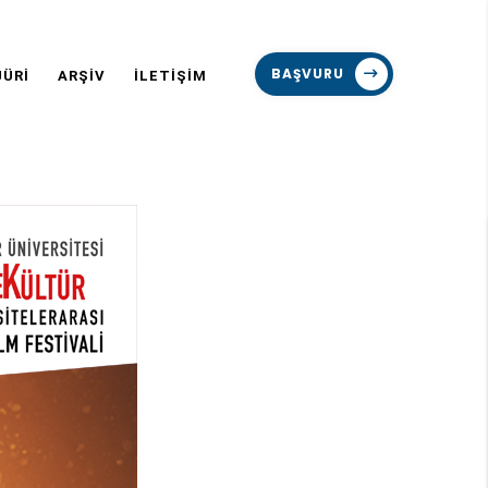
BAŞVURU
JÜRİ
ARŞİV
İLETİŞİM