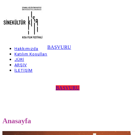
Skip
to
main
content
BAŞVURU
Hakkımızda
Main
Katılım Koşulları
JÜRİ
navigation
ARŞİV
İLETİŞİM
BAŞVURU
Anasayfa