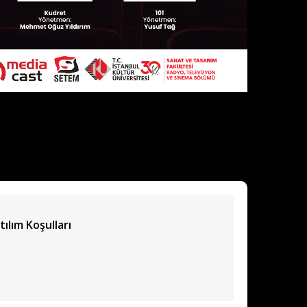
tılım Koşulları