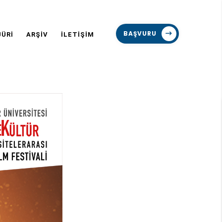
BAŞVURU
JÜRİ
ARŞİV
İLETİŞİM