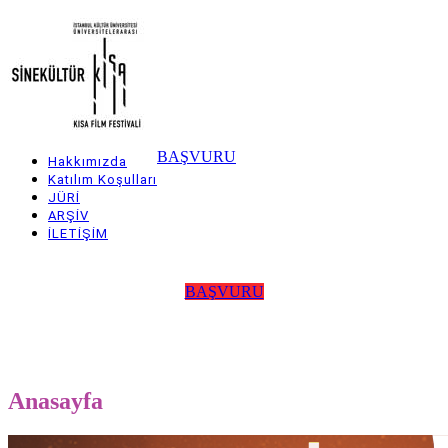
Skip
to
main
content
BAŞVURU
Hakkımızda
Main
Katılım Koşulları
JÜRİ
navigation
ARŞİV
İLETİŞİM
BAŞVURU
Anasayfa