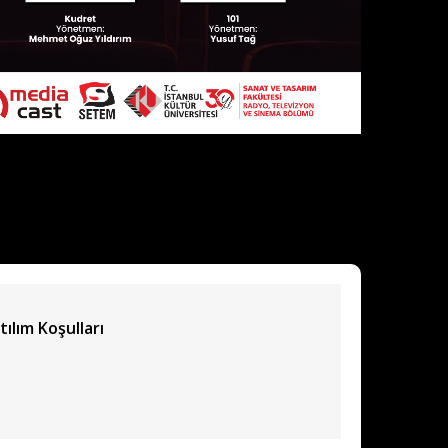
tılım Koşulları