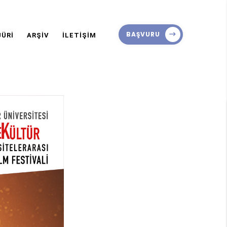
BAŞVURU
JÜRİ
ARŞİV
İLETİŞİM