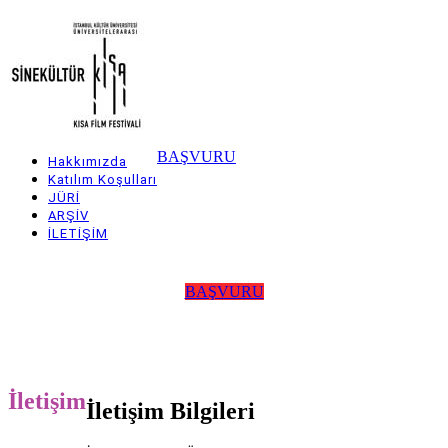
Skip
to
main
content
BAŞVURU
Hakkımızda
Main
Katılım Koşulları
JÜRİ
navigation
ARŞİV
İLETİŞİM
BAŞVURU
İletişim
İletişim Bilgileri