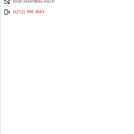
okan.seker@iku.edu.tr
0(212) 498 4683