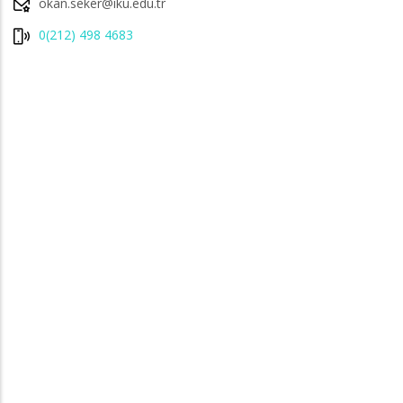
okan.seker@iku.edu.tr
0(212) 498 4683