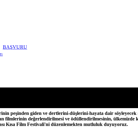
BAŞVURU
rı
 sinemacılarımıza film yapma yolculuğunun en önemli aşamalarınd
rinin peşinden giden ve dertlerini-düşlerini-hayata dair söyleyecek
n filmlerinin değerlendirilmesi ve ödüllendirilmesinin, ülkemizde k
sı Kısa Film Festivali'ni düzenlemekten mutluluk duyuyoruz.