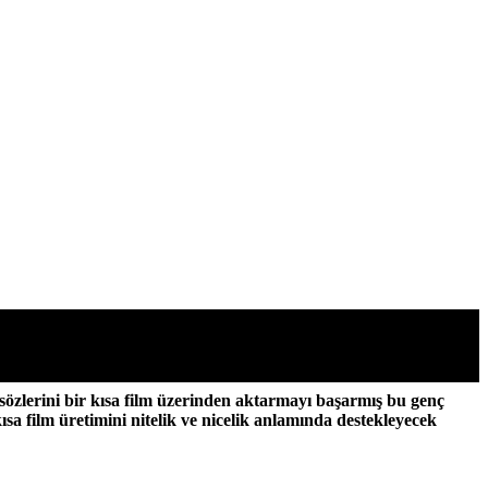
an biri olan kısa film sürecinde cesaret vermek ve yanlarında
 sözlerini bir kısa film üzerinden aktarmayı başarmış bu genç
ısa film üretimini nitelik ve nicelik anlamında destekleyecek