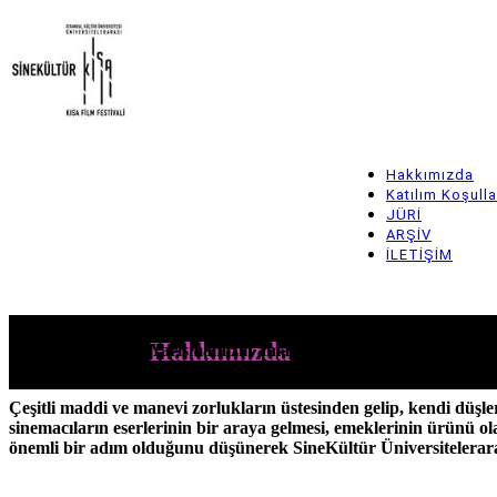
Skip
to
main
content
Hakkımızda
Main
Katılım Koşulla
JÜRİ
navigation
ARŞİV
İLETİŞİM
Hakkımızda
Hakkımızda
Yarışmamızın amacı, henüz öğrenim gören genç
olduğumuzu hissettirmektir.
Çeşitli maddi ve manevi zorlukların üstesinden gelip, kendi düşle
sinemacıların eserlerinin bir araya gelmesi, emeklerinin ürünü ola
önemli bir adım olduğunu düşünerek SineKültür Üniversitelerara