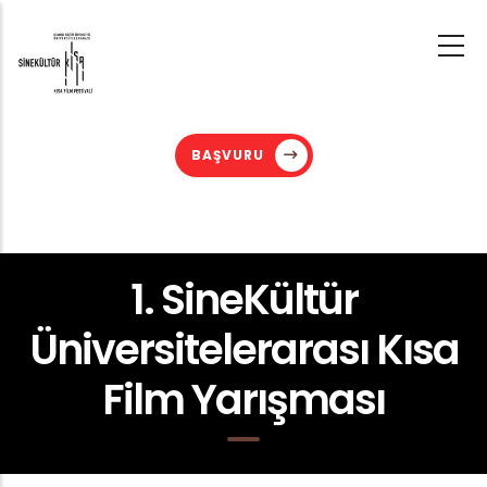
Skip
to
main
content
BAŞVURU
1. SineKültür
Üniversitelerarası Kısa
Film Yarışması