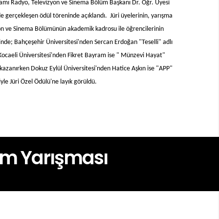
kşamı Radyo, Televizyon ve Sinema Bölüm Başkanı Dr. Öğr. Üyesi
2. SineKültür 
gerçekleşen ödül töreninde açıklandı. Jüri üyelerinin, yarışma
ısa Film Yarışması Ödül Töreni
zyon ve Sinema Bölümünün akademik kadrosu ile öğrencilerinin
inde; Bahçeşehir Üniversitesi'nden Sercan Erdoğan "Teselli" adlı
 Kocaeli Üniversitesi'nden Fikret Bayram ise " Münzevi Hayat"
 kazanırken Dokuz Eylül Üniversitesi'nden Hatice Aşkın ise "APP"
miyle Jüri Özel Ödülü'ne layık görüldü.
ilm Yarışması