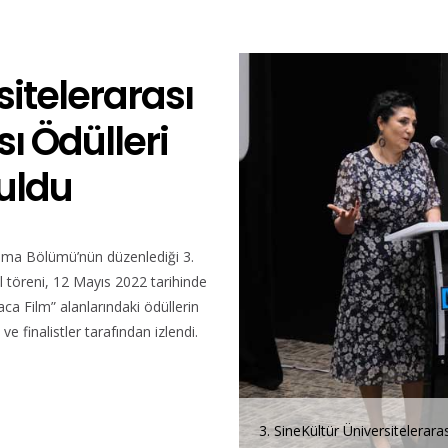
sitelerarası
ı Ödülleri
Buldu
ema Bölümü’nün düzenlediği 3.
l töreni, 12 Mayıs 2022 tarihinde
ca Film” alanlarındaki ödüllerin
ve finalistler tarafından izlendi.
ması Ödül Töreni
3. SineKültür Üniversitelerar