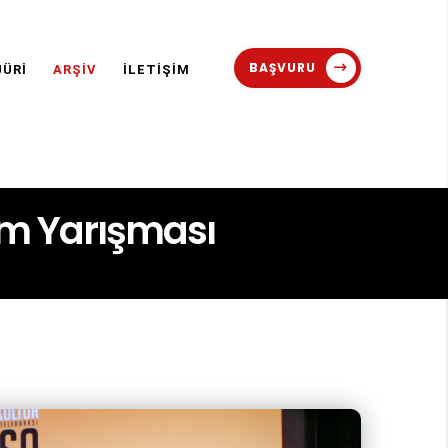
BAŞVURU
JÜRİ
ARŞİV
İLETİŞİM
ilm Yarışması