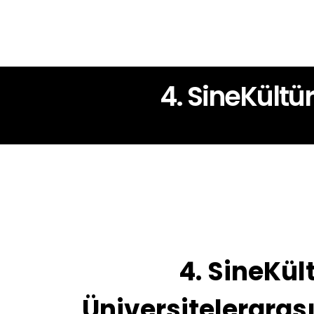
4. SineKültü
4. SineKül
Üniversitelerarası