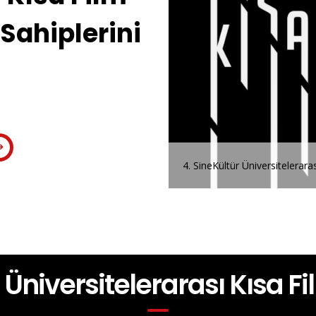
Sahiplerini
i
4. SineKültür Üniversitelerara
r Üniversitelerarası Kısa F