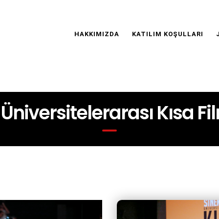
Main
Navigation
HAKKIMIZDA
KATILIM KOŞULLARI
r Üniversitelerarası Kısa F