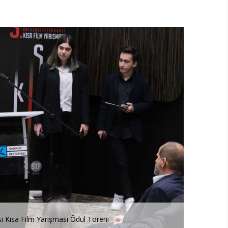
ası Kısa Film Yarışması Ödül Töreni
3. SineKül