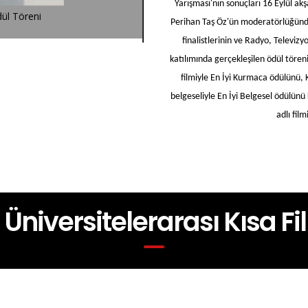
Yarışması'nın sonuçları 16 Eylül a
Ödül Töreni
Perihan Taş Öz'ün moderatörlüğünde 
2. SineKültür Üniversitelerarası K
finalistlerinin ve Radyo, Televi
katılımında gerçekleşilen ödül tören
filmiyle En İyi Kurmaca ödülünü,
belgeseliyle En İyi Belgesel ödülünü
adlı fil
r Üniversitelerarası Kısa F