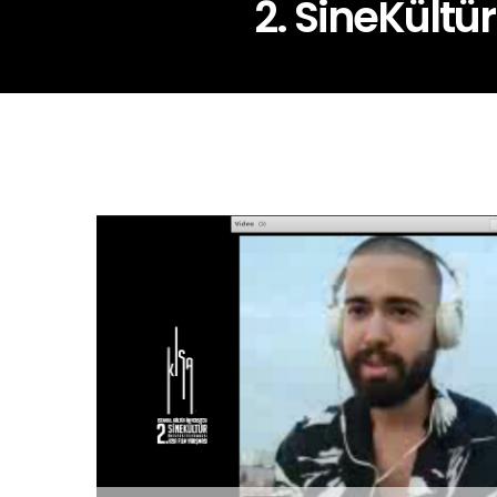
2. SineKültü