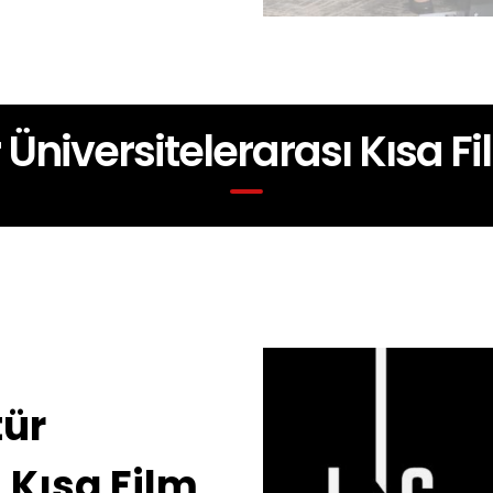
r Üniversitelerarası Kısa F
tür
 Kısa Film