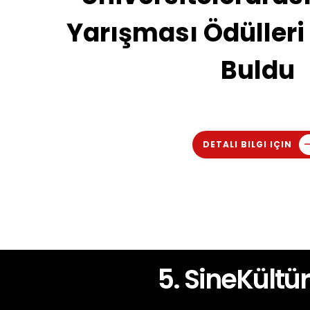
Yarışması Ödülleri 
Buldu
DETALI BILGI IÇIN
4. SineKültür Üniversitelerarası Kısa Film Festival
5. SineKültü