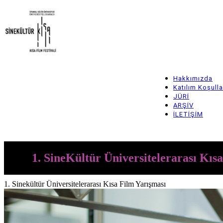
Skip
to
main
content
Hakkımızda
Main
Katılım Koşulla
JÜRİ
navigation
ARŞİV
İLETİŞİM
Arşiv
1. SineKültür Üniversitelerarası Kıs
1. Sinekültür Üniversitelerarası Kısa Film Yarışması