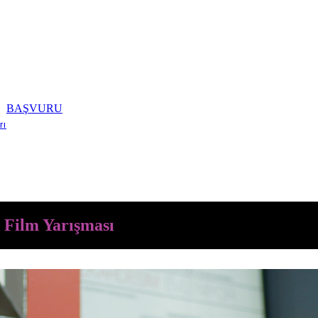
BAŞVURU
rı
a Film Yarışması