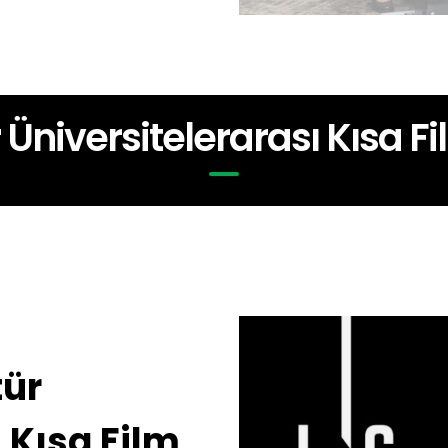
r Üniversitelerarası Kısa F
tür
 Kısa Film