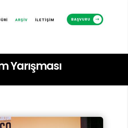
BAŞVURU
JÜRİ
ARŞİV
İLETİŞİM
ilm Yarışması