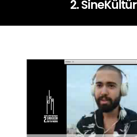
2. SineKültü