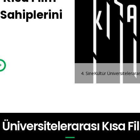
Sahiplerini
i
4. SineKültür Üniversiteleraras
r Üniversitelerarası Kısa F