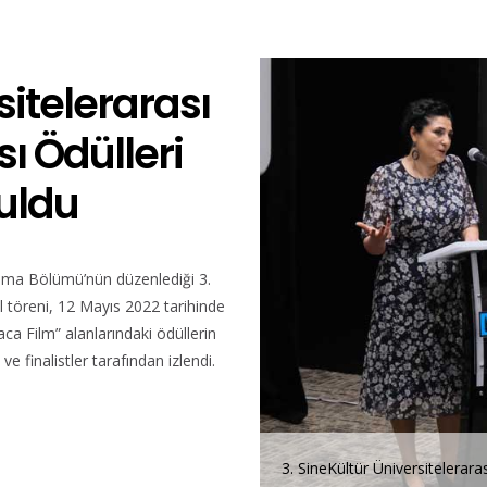
sitelerarası
ı Ödülleri
Buldu
ema Bölümü’nün düzenlediği 3.
l töreni, 12 Mayıs 2022 tarihinde
ca Film” alanlarındaki ödüllerin
ve finalistler tarafından izlendi.
ası Ödül Töreni
3. SineKültür Üniversitelerara