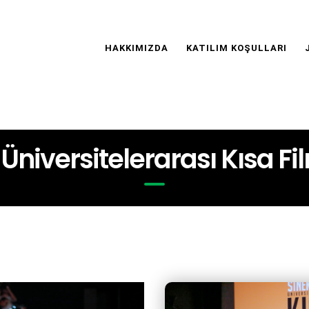
Main
Navigation
HAKKIMIZDA
KATILIM KOŞULLARI
r Üniversitelerarası Kısa F