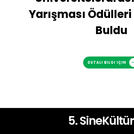
Yarışması Ödülleri 
Buldu
DETALI BILGI IÇIN
4. SineKültür Üniversitelerarası Kısa Film Festival
5. SineKültü