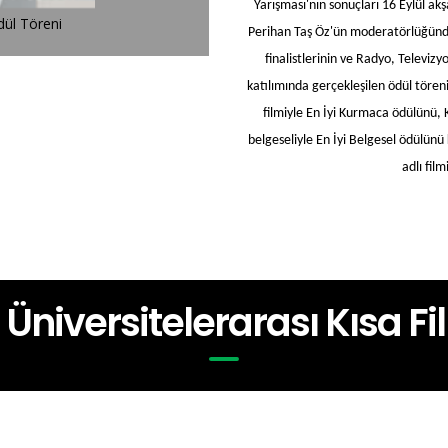
Yarışması'nın sonuçları 16 Eylül a
dül Töreni
2. SineKültür Üniversitelerarası K
Perihan Taş Öz'ün moderatörlüğünde 
finalistlerinin ve Radyo, Televi
katılımında gerçekleşilen ödül tören
filmiyle En İyi Kurmaca ödülünü,
belgeseliyle En İyi Belgesel ödülünü
adlı fil
r Üniversitelerarası Kısa F