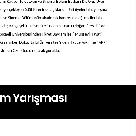
kşamı Radyo, Televizyon ve Sinema Bölüm Başkanı Dr. Öğr. Üyesi
ısa Film Yarışması Ödül Töreni
gerçekleşen ödül töreninde açıklandı. Jüri üyelerinin, yarışma
2. SineKültür Ü
zyon ve Sinema Bölümünün akademik kadrosu ile öğrencilerinin
inde; Bahçeşehir Üniversitesi'nden Sercan Erdoğan "Teselli" adlı
 Kocaeli Üniversitesi'nden Fikret Bayram ise " Münzevi Hayat"
 kazanırken Dokuz Eylül Üniversitesi'nden Hatice Aşkın ise "APP"
miyle Jüri Özel Ödülü'ne layık görüldü.
ilm Yarışması