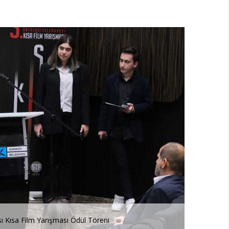
sı Kısa Film Yarışması Ödül Töreni
3. SineKül