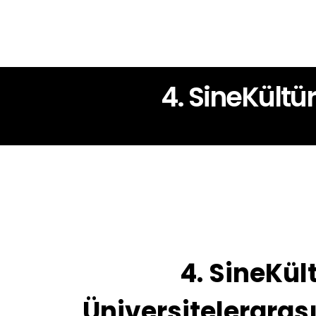
4. SineKültü
4. SineKül
Üniversitelerarası