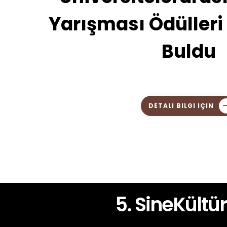
Yarışması Ödülleri 
Buldu
DETALI BILGI IÇIN
lerarası Kısa Film Festivali
4. S
5. SineKültü