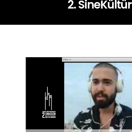
2. SineKültü