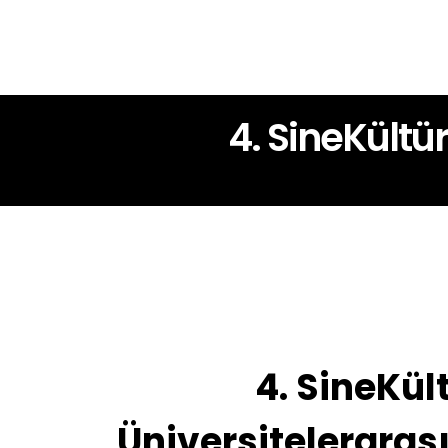
4. SineKültü
4. SineKül
Üniversitelerarası