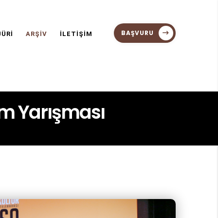
BAŞVURU
JÜRİ
ARŞİV
İLETİŞİM
ilm Yarışması