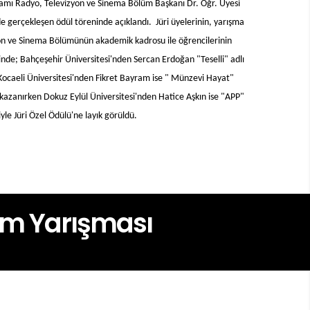
kşamı Radyo, Televizyon ve Sinema Bölüm Başkanı Dr. Öğr. Üyesi
gerçekleşen ödül töreninde açıklandı. Jüri üyelerinin, yarışma
2. SineKültür Üniversitelerarası Kısa Film Yarışması Ödül Töreni
zyon ve Sinema Bölümünün akademik kadrosu ile öğrencilerinin
inde; Bahçeşehir Üniversitesi'nden Sercan Erdoğan "Teselli" adlı
 Kocaeli Üniversitesi'nden Fikret Bayram ise " Münzevi Hayat"
 kazanırken Dokuz Eylül Üniversitesi'nden Hatice Aşkın ise "APP"
miyle Jüri Özel Ödülü'ne layık görüldü.
ilm Yarışması