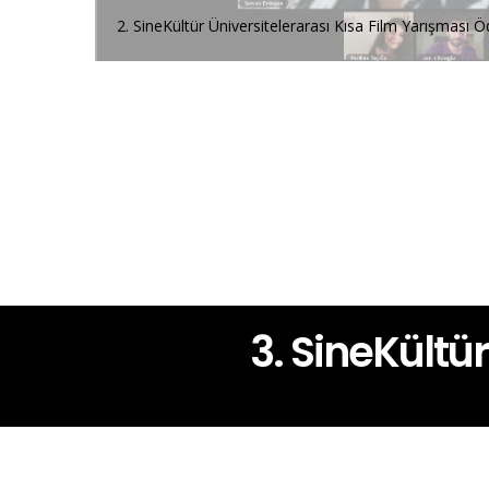
Kısa Film Yarışması Ödül Töreni
2. SineKültür 
3. SineKültü