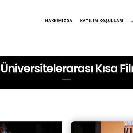
Main
Navigation
HAKKIMIZDA
KATILIM KOŞULLARI
r Üniversitelerarası Kısa F