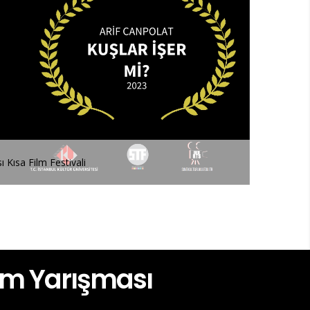
4. SineKültür Üniversitelerarası Kısa Film Festivali
ilm Yarışması