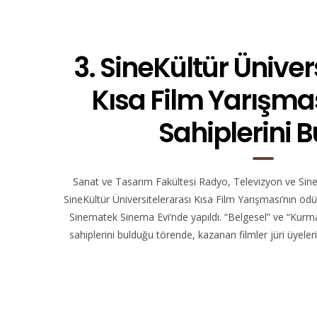
3. SineKültür Üniver
Kısa Film Yarışmas
Sahiplerini 
Sanat ve Tasarım Fakültesi Radyo, Televizyon ve Sin
SineKültür Üniversitelerarası Kısa Film Yarışması’nın ödü
Sinematek Sinema Evi’nde yapıldı. “Belgesel” ve “Kurma
sahiplerini bulduğu törende, kazanan filmler jüri üyeleri 
rarası Kısa Film Yarışması Ödül Töreni
3. Sin