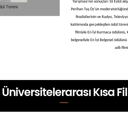
Yarışması'nın sonuçları 16 Eylül a
Üniversitelerarası Kısa Film Yarışması Ödül Töreni
Perihan Taş Öz'ün moderatörlüğünde 
finalistlerinin ve Radyo, Televi
katılımında gerçekleşilen ödül tören
filmiyle En İyi Kurmaca ödülünü,
belgeseliyle En İyi Belgesel ödülünü
adlı fil
r Üniversitelerarası Kısa F