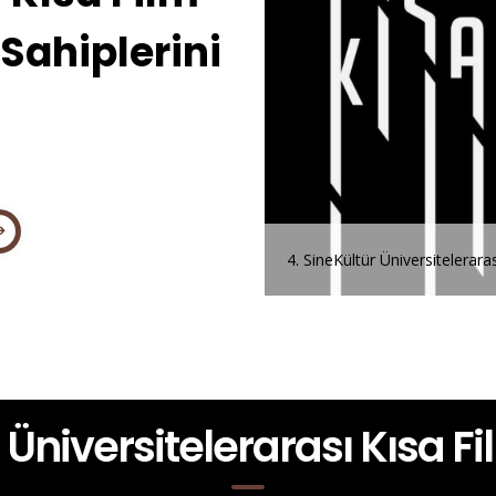
Sahiplerini
ineKültür Üniversitelerarası Kısa Film Festivali
r Üniversitelerarası Kısa F