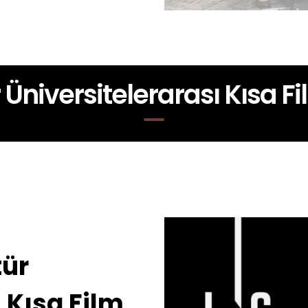
r Üniversitelerarası Kısa F
tür
 Kısa Film