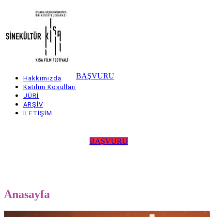
Skip
to
main
content
BAŞVURU
Hakkımızda
Main
Katılım Koşulları
JÜRİ
navigation
ARŞİV
İLETİŞİM
BAŞVURU
Anasayfa