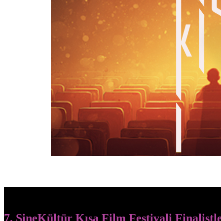
7. SineKültür Kısa Film Festivali Finalistl