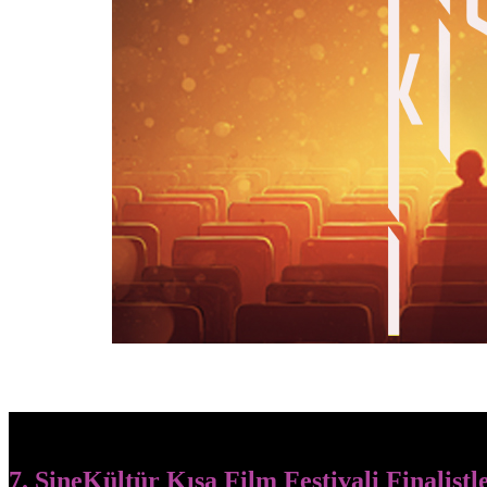
7. SineKültür Kısa Film Festivali Finalistl