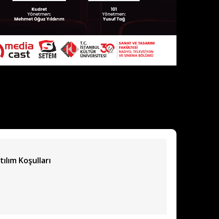
tılım Koşulları