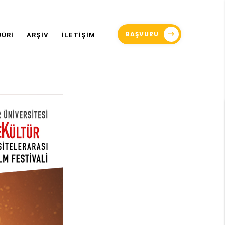
BAŞVURU
JÜRİ
ARŞİV
İLETİŞİM