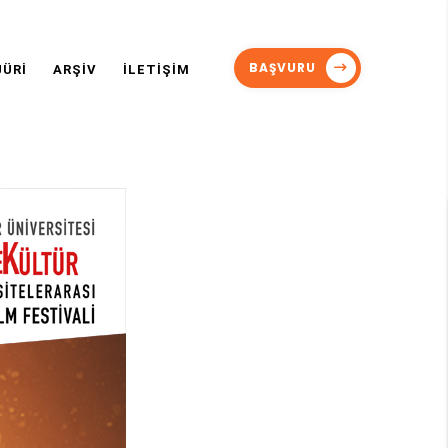
BAŞVURU
JÜRİ
ARŞİV
İLETİŞİM