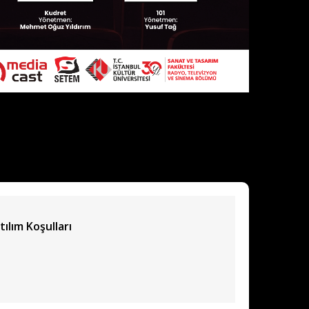
tılım Koşulları