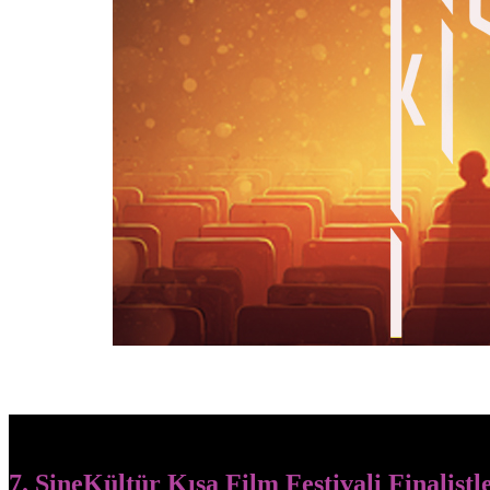
7. SineKültür Kısa Film Festivali Finalistl