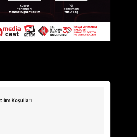
tılım Koşulları