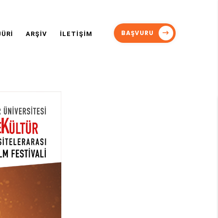
BAŞVURU
JÜRİ
ARŞİV
İLETİŞİM