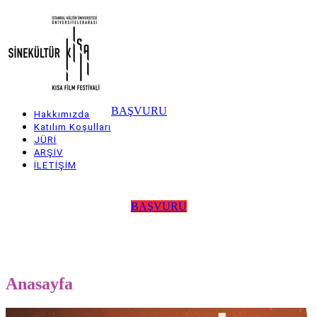
Skip
to
main
content
BAŞVURU
Hakkımızda
Main
Katılım Koşulları
JÜRİ
navigation
ARŞİV
İLETİŞİM
BAŞVURU
Anasayfa