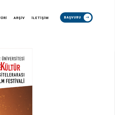
BAŞVURU
JÜRİ
ARŞİV
İLETİŞİM