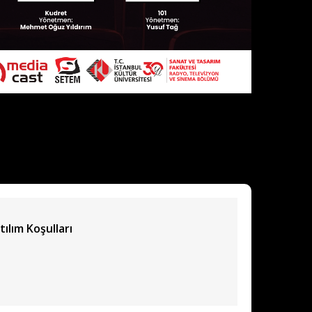
tılım Koşulları